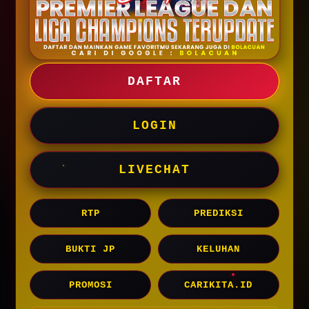
DAFTAR
LOGIN
LIVECHAT
RTP
PREDIKSI
BUKTI JP
KELUHAN
PROMOSI
CARIKITA.ID